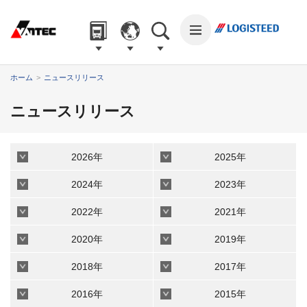
ペ
こ
こ
ペ
ペ
ー
こ
こ
ー
ー
ジ
か
か
ジ
ジ
内
ら
ら
の
の
を
こ
本
フ
ホーム
ニュースリリース
先
終
移
こ
文
ッ
頭
わ
動
か
に
タ
ニュースリリース
に
り
す
ら
な
ー
な
に
る
主
り
情
り
な
た
要
ま
報
ま
り
2026年
2025年
め
メ
す。
に
す。
ま
の
ニ
な
す。
2024年
2023年
リ
ュ
り
ン
ー
ま
2022年
2021年
ク
に
す。
で
な
2020年
2019年
す
り
サ
ま
2018年
2017年
イ
す。
ト
2016年
2015年
内