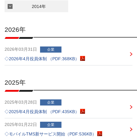
主
2014年
要
メ
ニ
2026年
ュ
ー
へ
移
2026年03月31日
企業
動
◇2026年4月役員体制 （PDF:368KB）
し
ま
す
本
2025年
文
へ
移
2025年03月28日
企業
動
◇2025年4月役員体制 （PDF:435KB）
し
ま
2025年01月22日
企業
す
フ
◇モバイルTMS新サービス開始（PDF:536KB）