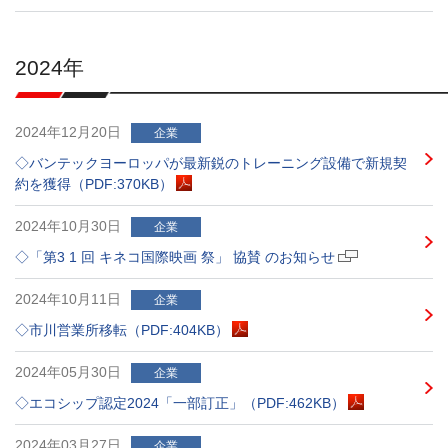
ッ
タ
ー
2024年
情
報
へ
移
2024年12月20日
企業
動
◇バンテックヨーロッパが最新鋭のトレーニング設備で新規契
し
約を獲得（PDF:370KB）
ま
す
2024年10月30日
企業
◇「第3 1 回 キネコ国際映画 祭」 協賛 のお知らせ
2024年10月11日
企業
◇市川営業所移転（PDF:404KB）
2024年05月30日
企業
◇エコシップ認定2024「一部訂正」（PDF:462KB）
2024年03月27日
企業