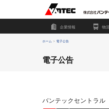
ペ
こ
こ
ペ
ペ
ー
こ
こ
ー
ー
ジ
か
か
ジ
ジ
内
ら
ら
企業情報
物
の
の
を
主
本
先
終
移
要
文
頭
わ
ホーム
電子公告
動
メ
に
に
り
す
ニ
な
な
に
る
ュ
り
り
な
電子公告
た
ー
ま
ま
り
め
に
す。
す。
ま
の
な
す。
リ
り
ン
ま
ク
す。
で
バンテックセントラル
す
サ