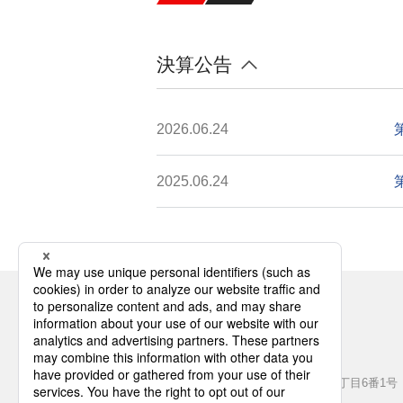
イ
ト
決算公告
内
主
要
2026.06.24
メ
ニ
ュ
2025.06.24
ー
へ
移
動
こ
し
こ
ま
か
す
本社所在地
ら
本
〒220-0012
フ
文
神奈川県横浜市西区みなとみらい3丁目6番1号
ッ
みなとみらいセンタービル4階