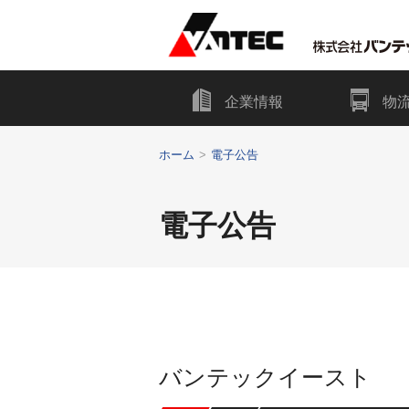
ペ
こ
こ
ペ
ペ
ー
こ
こ
ー
ー
ジ
か
か
ジ
ジ
内
ら
ら
企業情報
物
の
の
を
主
本
先
終
移
要
文
頭
わ
ホーム
電子公告
動
メ
に
に
り
す
ニ
な
な
に
る
ュ
り
り
な
電子公告
た
ー
ま
ま
り
め
に
す。
す。
ま
の
な
す。
リ
り
ン
ま
ク
す。
で
バンテックイースト
す
サ