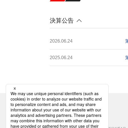
イ
ト
決算公告
内
主
要
2026.06.24
メ
ニ
ュ
2025.06.24
ー
へ
移
動
し
こ
ま
こ
す
か
本
本社所在地
ら
文
〒220-0012
フ